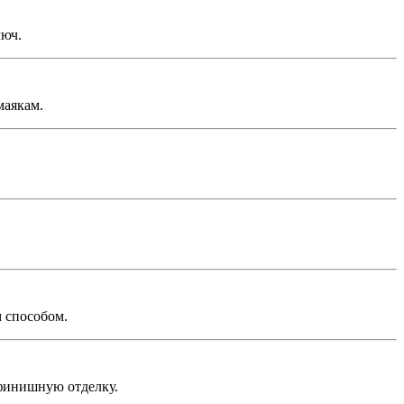
люч.
маякам.
 способом.
 финишную отделку.