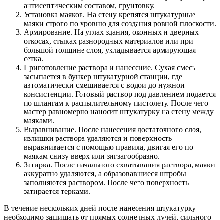
антисептическим составом, грунтовку.
Установка маяков. На стену крепятся штукатурные
маяки строго по уровню для создания ровной плоскости.
Армирование. На углах здания, оконных и дверных
откосах, стыках разнородных материалов или при
большой толщине слоя, укладывается армирующая
сетка.
Приготовление раствора и нанесение. Сухая смесь
засыпается в бункер штукатурной станции, где
автоматически смешивается с водой до нужной
консистенции. Готовый раствор под давлением подается
по шлангам к распылительному пистолету. После чего
мастер равномерно наносит штукатурку на стену между
маяками.
Выравнивание. После нанесения достаточного слоя,
излишки раствора удаляются и поверхность
выравнивается с помощью правила, двигая его по
маякам снизу вверх или зигзагообразно.
Затирка. После начального схватывания раствора, маяки
аккуратно удаляются, а образовавшиеся штробы
заполняются раствором. После чего поверхность
затирается терками.
В течение нескольких дней после нанесения штукатурку
необходимо защищать от прямых солнечных лучей, сильного