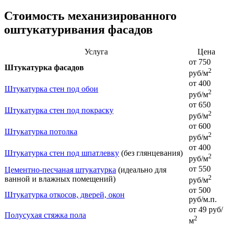
Стоимость механизированного
оштукатуривания фасадов
Услуга
Цена
от 750
Штукатурка фасадов
2
руб/м
от 400
Штукатурка стен под обои
2
руб/м
от 650
Штукатурка стен под покраску
2
руб/м
от 600
Штукатурка потолка
2
руб/м
от 400
Штукатурка стен под шпатлевку
(без глянцевания)
2
руб/м
от 550
Цементно-песчаная штукатурка
(идеально для
2
ванной и влажных помещений)
руб/м
от 500
Штукатурка откосов, дверей, окон
руб/м.п.
от 49 руб/
Полусухая стяжка пола
2
м