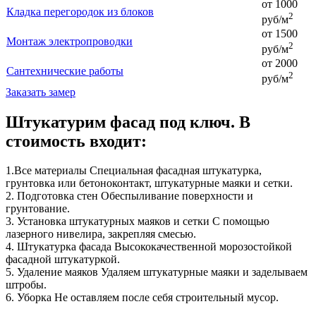
от 1000
Кладка перегородок из блоков
2
руб/м
от 1500
Монтаж электропроводки
2
руб/м
от 2000
Cантехнические работы
2
руб/м
Заказать замер
Штукатурим фасад под ключ. В
стоимость входит:
1.
Все материалы
Специальная фасадная штукатурка,
грунтовка или бетоноконтакт, штукатурные маяки и сетки.
2.
Подготовка стен
Обеспыливание поверхности и
грунтование.
3.
Установка штукатурных маяков и сетки
С помощью
лазерного нивелира, закрепляя смесью.
4.
Штукатурка фасада
Высококачественной морозостойкой
фасадной штукатуркой.
5.
Удаление маяков
Удаляем штукатурные маяки и заделываем
штробы.
6.
Уборка
Не оставляем после себя строительный мусор.