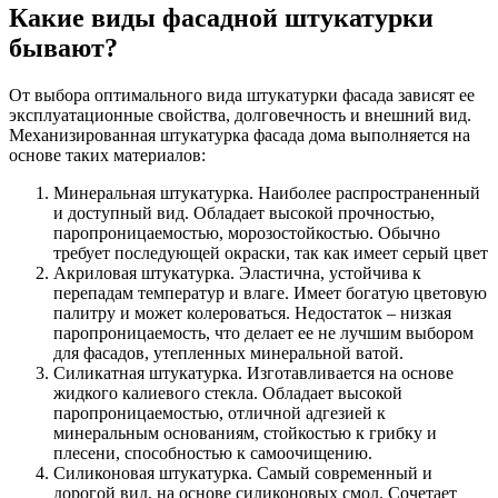
Какие виды фасадной штукатурки
бывают?
От выбора оптимального вида штукатурки фасада зависят ее
эксплуатационные свойства, долговечность и внешний вид.
Механизированная штукатурка фасада дома выполняется на
основе таких материалов:
Минеральная штукатурка. Наиболее распространенный
и доступный вид. Обладает высокой прочностью,
паропроницаемостью, морозостойкостью. Обычно
требует последующей окраски, так как имеет серый цвет
Акриловая штукатурка. Эластична, устойчива к
перепадам температур и влаге. Имеет богатую цветовую
палитру и может колероваться. Недостаток – низкая
паропроницаемость, что делает ее не лучшим выбором
для фасадов, утепленных минеральной ватой.
Силикатная штукатурка. Изготавливается на основе
жидкого калиевого стекла. Обладает высокой
паропроницаемостью, отличной адгезией к
минеральным основаниям, стойкостью к грибку и
плесени, способностью к самоочищению.
Силиконовая штукатурка. Самый современный и
дорогой вид, на основе силиконовых смол. Сочетает