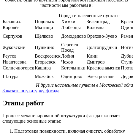
частности мы работаем в:
Города и населенные пункты:
Балашиха
Подольск
Химки
Зеленоград
Красн
Королёв
Мытищи
Люберцы
Коломна
Один
Серпухов
Щёлково
Домодедово
Орехово-Зуево
Рамен
Сергиев
Жуковский
Пушкино
Долгопрудный
Ноги
Посад
Реутов
Воскресенск
Лобня
Клин
Дубн
Ивантеевка
Егорьевск
Чехов
Дмитров
Ступ
Солнечногорск
Кашира
Котельники
Краснознаменск
Прот
Шатура
Можайск
Одинцово
Электросталь
Дедов
И другие населенные пункты в Московской обл
Заказать штукатурку фасада
Этапы работ
Процесс механизированной штукатурки фасада включает
следующие основные этапы:
Подготовка поверхности, включая очистку, обработку