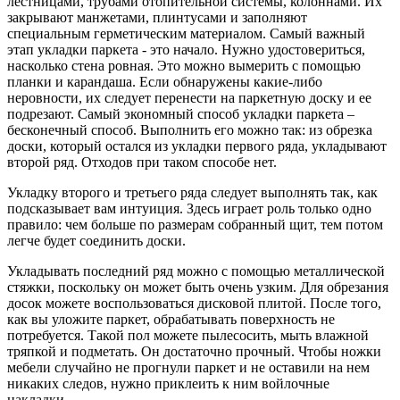
лестницами, трубами отопительной системы, колоннами. Их
закрывают манжетами, плинтусами и заполняют
специальным герметическим материалом. Самый важный
этап укладки паркета - это начало. Нужно удостовериться,
насколько стена ровная. Это можно вымерить с помощью
планки и карандаша. Если обнаружены какие-либо
неровности, их следует перенести на паркетную доску и ее
подрезают. Самый экономный способ укладки паркета –
бесконечный способ. Выполнить его можно так: из обрезка
доски, который остался из укладки первого ряда, укладывают
второй ряд. Отходов при таком способе нет.
Укладку второго и третьего ряда следует выполнять так, как
подсказывает вам интуиция. Здесь играет роль только одно
правило: чем больше по размерам собранный щит, тем потом
легче будет соединить доски.
Укладывать последний ряд можно с помощью металлической
стяжки, поскольку он может быть очень узким. Для обрезания
досок можете воспользоваться дисковой плитой. После того,
как вы уложите паркет, обрабатывать поверхность не
потребуется. Такой пол можете пылесосить, мыть влажной
тряпкой и подметать. Он достаточно прочный. Чтобы ножки
мебели случайно не прогнули паркет и не оставили на нем
никаких следов, нужно приклеить к ним войлочные
накладки.